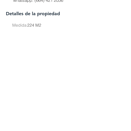
whatsapp:
(664) 421 2056
Detalles de la propiedad
Medida
224 M2
Cuartos
3
Baños
3.5
Pisos
1
Ubicación
GXFP+QGM Tijuana, Baja California,
México