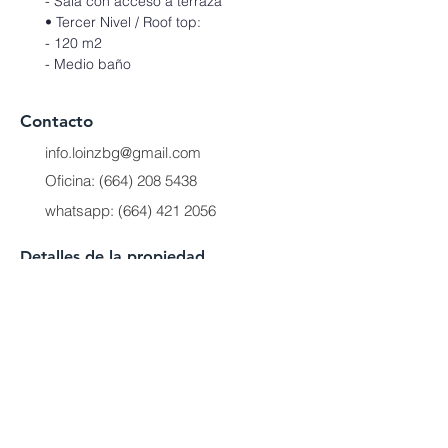
- Sala con acceso a terraza
• Tercer Nivel / Roof top:
- 120 m2
- Medio baño
Contacto
info.loinzbg@gmail.com
Oficina:
(664) 208 5438
whatsapp:
(664) 421 2056
Detalles de la propiedad
Medida
350 M2
Cuartos
3
Baños
4.5
Pisos
3
Ubicación