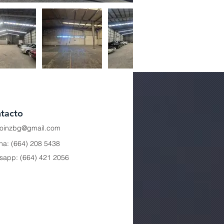
tacto
.loinzbg@gmail.com
ina: (664) 208 5438
sapp: (664) 421 2056