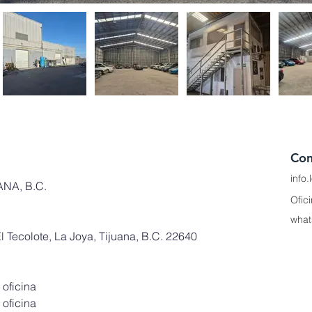
Con
info
NA, B.C.
Ofic
what
l Tecolote, La Joya, Tijuana, B.C. 22640
oficina
oficina