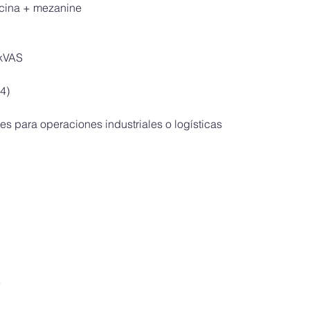
icina + mezanine
 kVAS
4)
es para operaciones industriales o logísticas
a