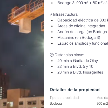
Bodega 3: 900 m² + 80 m² of
⚡ Infraestructura:
Capacidad eléctrica de 300
Áreas de oficina integradas
Andén de carga (en Bodega 
Mezanine (en Bodega 3)
Espacios amplios y funcional
🕒 Distancias clave:
40 min a Garita de Otay
22 min a Blvd. 5 y 10
28 min a Blvd. Insurgentes
Detalles de la propiedad
Tipo de propiedad
Medid
Bodega
800 m2