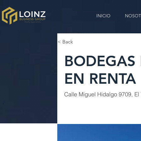
INICIO
NOSOT
< Back
BODEGAS 
EN RENTA
Calle Miguel Hidalgo 9709, El